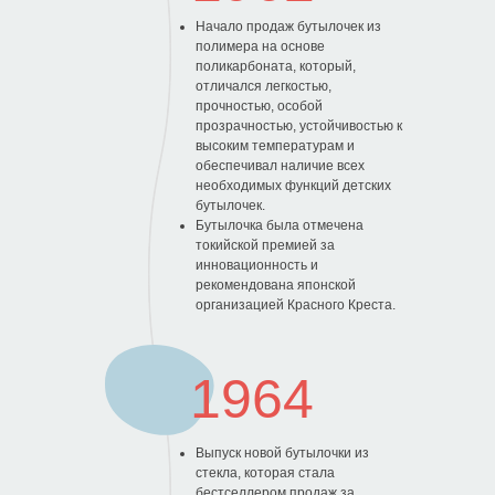
Начало продаж бутылочек из
полимера на основе
поликарбоната, который,
отличался легкостью,
прочностью, особой
прозрачностью, устойчивостью к
высоким температурам и
обеспечивал наличие всех
необходимых функций детских
0
бутылочек.
Бутылочка была отмечена
токийской премией за
инновационность и
рекомендована японской
организацией Красного Креста.
1964
Выпуск новой бутылочки из
стекла, которая стала
бестселлером продаж за