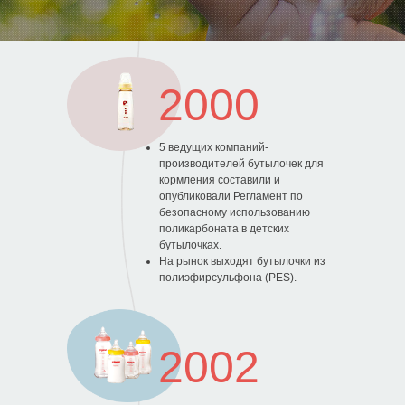
125315, г. Москва, вн. тер. г. муниципальный округ Аэропорт, Ленинградский
проспект, д. 72, корпус 1.
Горячая линия Pigeon 8 800 333 45 70
Copyright © Pigeon Corporation All Rights Reserved.
2000
5 ведущих компаний-
производителей бутылочек для
кормления составили и
опубликовали Регламент по
безопасному использованию
поликарбоната в детских
бутылочках.
На рынок выходят бутылочки из
полиэфирсульфона (PES).
2002