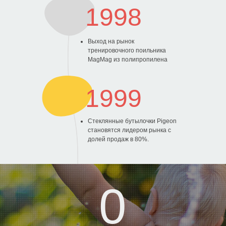
История компании
О компании
1998
Путь Pigeon
Качество
Выход на рынок
Происхождение
История создания
тренировочного поильника
наименования
детской бутылочки
MagMag из полипропилена
Социальная
ответственность
1999
Ценим уникальность
Стеклянные бутылочки Pigeon
каждого малыша
становятся лидером рынка с
долей продаж в 80%.
РОССИЯ
Политика обработки cookies
Пользовательское соглашение
ООО «НТС «Градиент», ОГРН: 1027739304570, ИНН: 7720125736.