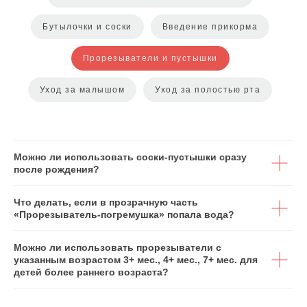
Ценим уникальность
каждого малыша
Бутылочки и соски
Введение прикорма
Прорезыватели и пустышки
Уход за малышом
Уход за полостью рта
РОССИЯ
Политика обработки cookies
Пользовательское соглашение
Можно ли использовать соски-пустышки сразу
ООО «НТС «Градиент», ОГРН: 1027739304570, ИНН: 7720125736.
125315, г. Москва, вн. тер. г. муниципальный округ Аэропорт, Ленинградский
после рождения?
проспект, д. 72, корпус 1.
Горячая линия Pigeon 8 800 333 45 70
Copyright © Pigeon Corporation All Rights Reserved.
Что делать, если в прозрачную часть
«Прорезыватель-погремушка» попала вода?
Можно ли использовать прорезыватели с
указанным возрастом 3+ мес., 4+ мес., 7+ мес. для
детей более раннего возраста?