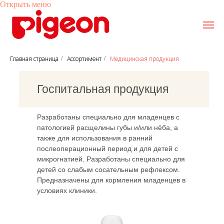
Открыть меню
Ссылка 1
Ссылка 2
Ссылка 3
Главная страница
Ассортимент
Медицинская продукция
/
/
От главы Компании
От главы Компании
Корпоративное 
Корпоративное 
Происхождение
Происхождение
наименования
наименования
Качество
Качество
История компан
История компан
История создания
История создания
Госпитальная продукция
детской бутылочки
детской бутылочки
Социальная ответственность
Социальная ответственность
О компании
О компании
Путь Pigeon
Путь Pigeon
Разработаны специально для младенцев с
патологией расщелины губы и/или нёба, а
также для использования в ранний
послеоперационный период и для детей с
микрогнатией. Разработаны специально для
детей со слабым сосательным рефлексом.
Предназначены для кормления младенцев в
условиях клиники.