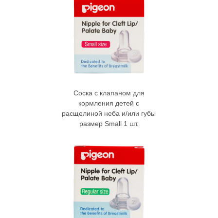
Ценим уникальность
каждого малыша
Соска с клапаном для
кормления детей с
РОССИЯ
расщелиной неба и/или губы
размер Small 1 шт.
Политика обработки cookies
Пользовательское соглашение
ООО «НТС «Градиент», ОГРН: 1027739304570, ИНН: 7720125736.
125315, г. Москва, вн. тер. г. муниципальный округ Аэропорт, Ленинградский
проспект, д. 72, корпус 1.
Горячая линия Pigeon 8 800 333 45 70
Copyright © Pigeon Corporation All Rights Reserved.